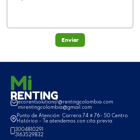
Enviar
ecorentsolutions1@rentingcolombia.com
mirentingcolombia@gmail.com
Punto de Atención: Carrera 74 # 76- 50 Centro
Histórico - Te atendemos con cita previa
3004810291
3163529832