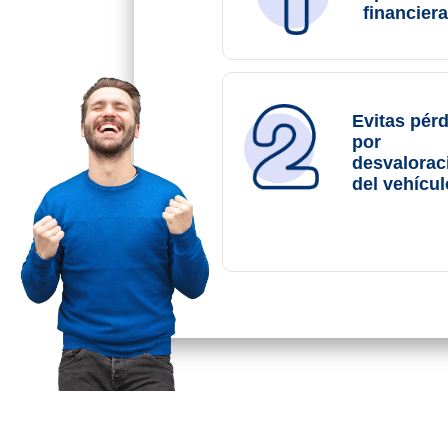
financiera
Evitas pér
por
desvalorac
del vehícul