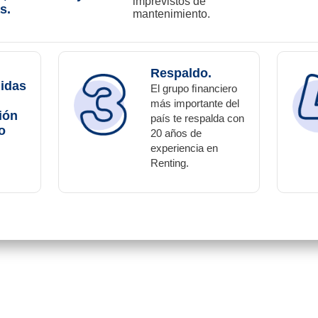
imprevistos de
s.
mantenimiento.
Respaldo.
didas
El grupo ﬁnanciero
más importante del
ión
país te respalda con
o
20 años de
experiencia en
Renting.