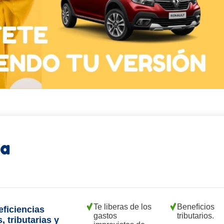
ra
Te liberas de los
Beneﬁcios
eficiencias
gastos
tributarios.
, tributarias y