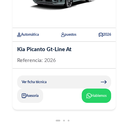
26
Automática
puestos
2026
Kia Picanto Gt-Line At
Referencia:
2026
Ver ficha técnica
Asesoría
Hablemos