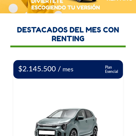
DESTACADOS DEL MES CON
RENTING
Plan
$2.145.500 /
mes
al
Esencial