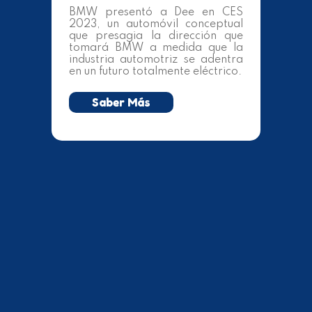
BMW presentó a Dee en CES
2023, un automóvil conceptual
que presagia la dirección que
tomará BMW a medida que la
industria automotriz se adentra
en un futuro totalmente eléctrico.
Saber Más