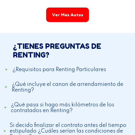
Ver Mas Autos
¿TIENES PREGUNTAS DE
RENTING?
+
¿Requisitos para Renting Particulares
Tenemos dos (2) requisitos
¿Qué incluye el canon de arrendamiento de 
No tener reporte negativos en centrales de riesgo.
+
Renting?
Tener Ingresos iguales o superiores a cinco millones
mensuales justificable con extractos bancarios en los
El canon de arrendamiento mensual incluye:
últimos seis meses
¿Qué pasa si hago más kilómetros de los 
+
contratados en Renting?
Matricula del vehículo
Pago del Soat
El total de kilómetros contratados son 60.000 
Costo total de los mantenimientos preventivos y/o
Si decido finalizar el contrato antes del tiempo 
por los cuarenta y ocho (48)  meses, es decir, 
correctivos
+
estipulado ¿Cuáles serían las condiciones de 
un promedio de 15.000 kilómetros por año. A 
Seguro 100% contra todo riesgo “Cero Deducibles”