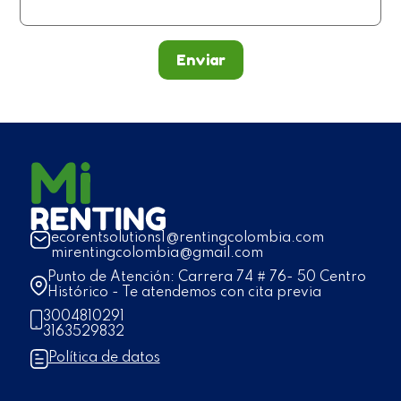
Enviar
ecorentsolutions1@rentingcolombia.com
mirentingcolombia@gmail.com
Punto de Atención: Carrera 74 # 76- 50 Centro
Histórico - Te atendemos con cita previa
3004810291
3163529832
Política de datos