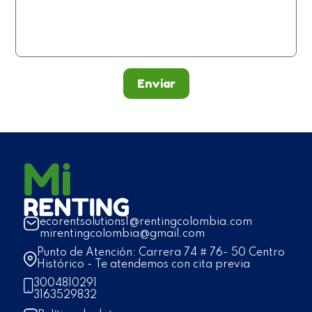
Enviar
ecorentsolutions1@rentingcolombia.com
mirentingcolombia@gmail.com
Punto de Atención: Carrera 74 # 76- 50 Centro
Histórico - Te atendemos con cita previa
3004810291
3163529832